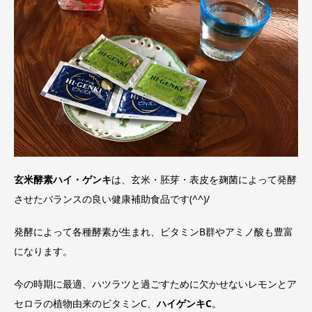
玄米酵素ハイ・ゲンキ
は、玄米・胚芽・表皮を麹菌によって発酵
させたバランスの良い健康補助食品です(^^)/
発酵によって各種酵素が生まれ、ビタミンB群やアミノ酸も豊富
になります。
今の時期に最適、ハツラツと過ごすために欠かせないレモンとア
セロラの植物由来のビタミンC、
ハイゲンキC
。