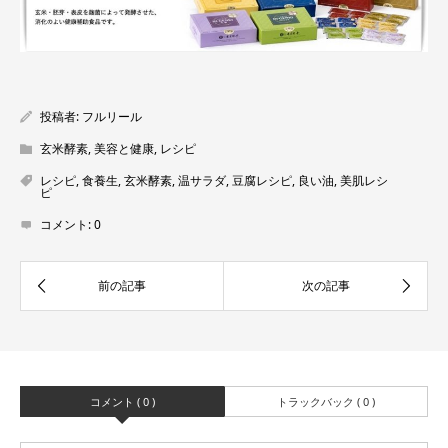
投稿者:
フルリール
玄米酵素
,
美容と健康
,
レシピ
レシピ
,
食養生
,
玄米酵素
,
温サラダ
,
豆腐レシピ
,
良い油
,
美肌レシ
ピ
コメント:
0
コメント ( 0 )
トラックバック ( 0 )