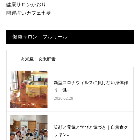
健康サロンかおり
開運占いカフェ七夢
健康サロン｜フルリール
玄米糀｜玄米酵素
新型コロナウィルスに負けない身体作
り～健...
2020.02.28
笑顔と元気と学びと気づき｜自然食ク
ッキン...