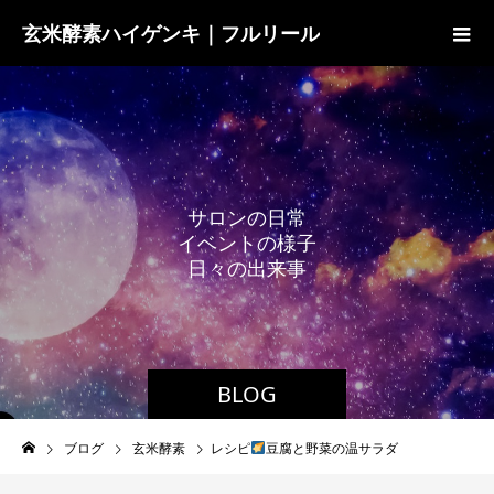
玄米酵素ハイゲンキ｜フルリール
サ
ロ
ン
の
日
常
イ
ベ
ン
ト
の
様
子
日
々
の
出
来
事
BLOG
ブログ
玄米酵素
レシピ
豆腐と野菜の温サラダ