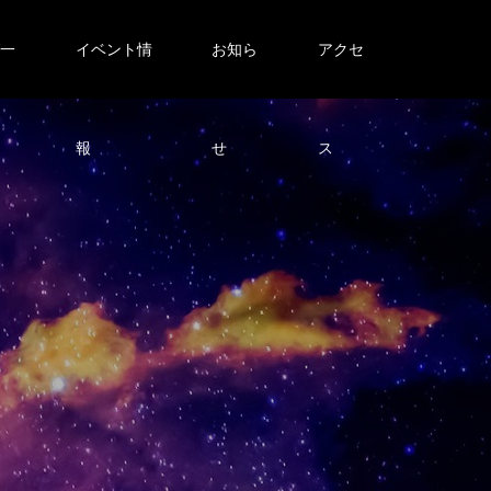
グ一
イベント情
お知ら
アクセ
報
せ
ス