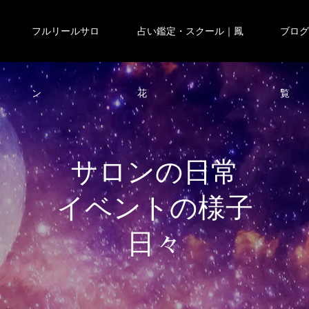
フルリールサロ
占い鑑定・スクール｜鳳
ブロ
ン
花
覧
サ
ロ
ン
の
日
常
イ
ベ
ン
ト
の
様
子
日
々
の
出
来
事