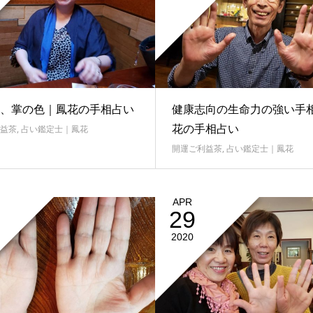
、掌の色｜鳳花の手相占い
健康志向の生命力の強い手
花の手相占い
益茶
,
占い鑑定士｜鳳花
開運ご利益茶
,
占い鑑定士｜鳳花
APR
29
2020