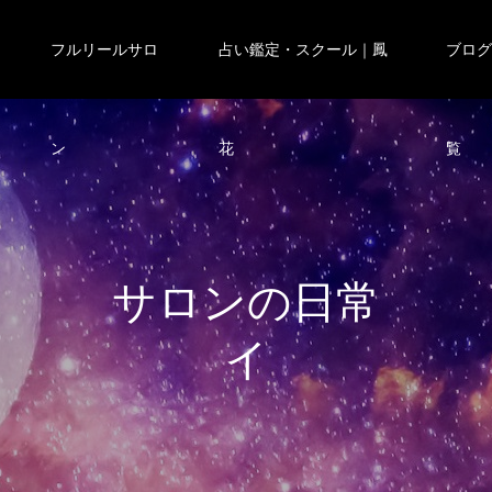
フルリールサロ
占い鑑定・スクール｜鳳
ブロ
ン
花
覧
サ
ロ
ン
の
日
常
イ
ベ
ン
ト
の
様
子