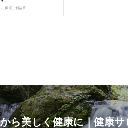
ン
,
開運ご利益茶
から美しく健康に｜健康サ