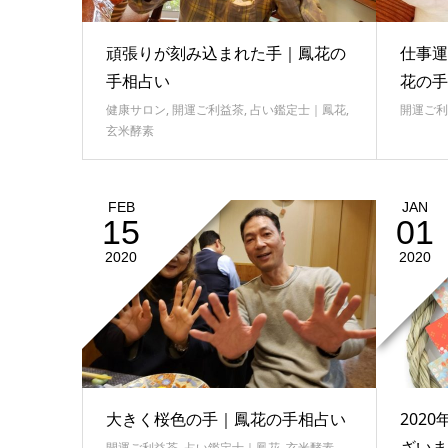
頑張りが刻み込まれた手｜鳳花の
仕事運
手相占い
花の手
健康サロン
,
開運ご利益茶
,
占い鑑定士｜鳳花
,
開運ご利
玄米酵素
FEB
JAN
15
01
2020
2020
大きく桜色の手｜鳳花の手相占い
202
ざいま
開運ご利益茶
,
占い鑑定士｜鳳花
,
玄米酵素