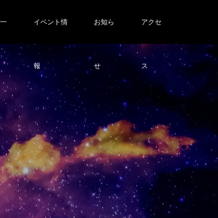
グ一
イベント情
お知ら
アクセ
報
せ
ス