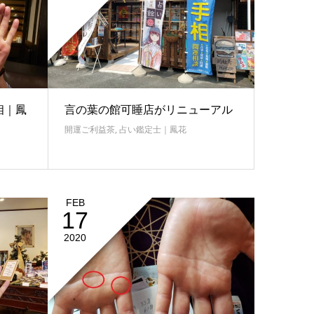
相｜鳳
言の葉の館可睡店がリニューアル
開運ご利益茶
,
占い鑑定士｜鳳花
FEB
17
2020