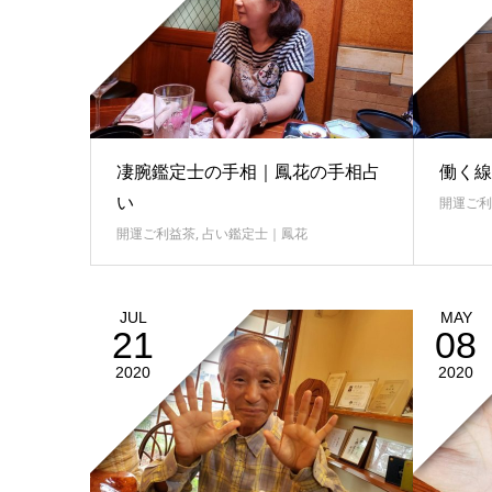
凄腕鑑定士の手相｜鳳花の手相占
働く線
い
開運ご利
開運ご利益茶
,
占い鑑定士｜鳳花
JUL
MAY
21
08
2020
2020