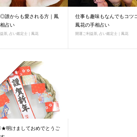
◎誰からも愛される方｜鳳
仕事も趣味もなんでもコツ
相占い
鳳花の手相占い
益茶
,
占い鑑定士｜鳳花
開運ご利益茶
,
占い鑑定士｜鳳花
0年★明けましておめでとうご
す。