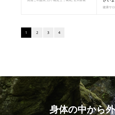
健康サロ
1
2
3
4
身体の中から外