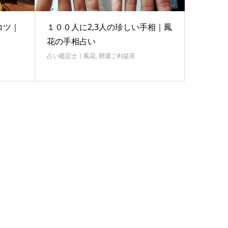
コツ｜
１００人に2,3人の珍しい手相｜鳳
花の手相占い
占い鑑定士｜鳳花
,
開運ご利益茶