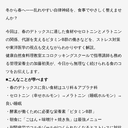
冬から春へ――乱れやすい自律神経を、食事でやさしく整えませ
んか？
今回は、春のデトックスに適した食材やセロトニンとメラトニン
の関係、代謝を支えるビタミンB群の働きなどを、ストレス対策
や東洋医学の視点も交えながらわかりやすく解説。
健康自然食料理教室エコロクッキングスクールで指導講師も務め
る管理栄養士の加藤初美が、今日から無理なく続けられる食のコ
ツをお伝えします。
■
こんなことが学べます
・春のデトックスに良い食材はユリ科＆アブラナ科
・セロトニン（幸せホルモン）→メラトニン（睡眠ホルモン）→
良い睡眠
・酵素が働くために必要な栄養素「ビタミンB群」
・朝食に「ごはん＋味噌汁＋焼き魚」は最強メニュー
・副腎疲労でコルチゾールがつくられなくなるとストレスに対抗