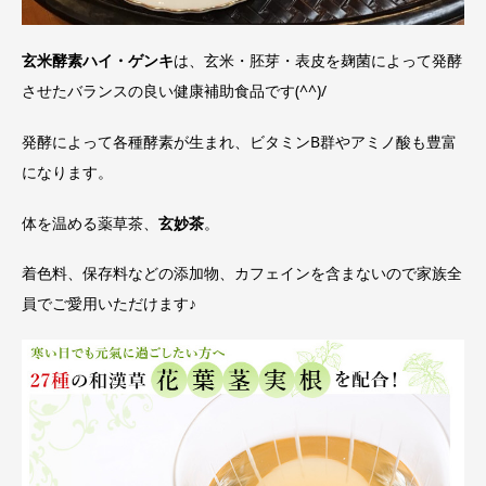
玄米酵素ハイ・ゲンキ
は、玄米・胚芽・表皮を麹菌によって発酵
させたバランスの良い健康補助食品です(^^)/
発酵によって各種酵素が生まれ、ビタミンB群やアミノ酸も豊富
になります。
体を温める薬草茶、
玄妙茶
。
着色料、保存料などの添加物、カフェインを含まないので家族全
員でご愛用いただけます♪