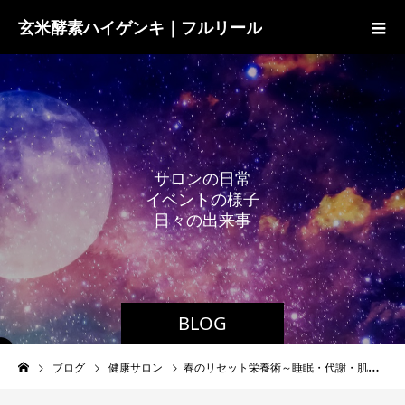
玄米酵素ハイゲンキ｜フルリール
サ
ロ
ン
の
日
常
イ
ベ
ン
ト
の
様
子
日
々
の
出
来
事
BLOG
ブログ
健康サロン
春のリセット栄養術～睡眠・代謝・肌ツヤを整える食のコツ～