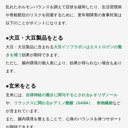
乱れたホルモンバランスを調えて症状を緩和したり、生活習慣病
や骨粗鬆症のリスクを回避するために、更年期障害の食事対策は
以下のことがポイントになります。
●
大豆・大豆製品をとる
大豆・大豆製品に含まれる
大豆イソフラボンはエストロゲンの働
きを補う
効果が期待できます。
ただし、腸内環境の個人差により、効果が得られない場合もあり
ます。
●
玄米をとる
玄米には、
自律神経の働きに関与するとされるγ-オリザノール
や、
リラックスに関わるγ-アミノ酪酸（GABA）
、
食物繊維
など
が含まれています。
また、腸内環境を整えることで、心身のバランスを保つサポート
が期待できます。