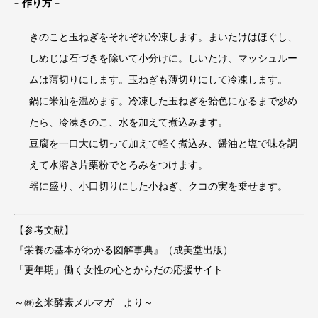
–
作り方 –
きのこと玉ねぎをそれぞれ冷凍します。まいたけはほぐし、
しめじは石づきを除いて小分けに。しいたけ、マッシュルー
ムは薄切りにします。玉ねぎも薄切りにして冷凍します。
鍋に米油を温めます。冷凍した玉ねぎを飴色になるまで炒め
たら、冷凍きのこ、水を加えて煮込みます。
豆腐を一口大に切って加えて軽く煮込み、醤油と塩で味を調
えて水溶き片栗粉でとろみをつけます。
器に盛り、小口切りにした小ねぎ、クコの実を乗せます。
【参考文献】
『
栄養の基本がわかる図解事典
』（成美堂出版）
「
更年期
」働く女性の心とからだの応援サイト
～㈱玄米酵素メルマガ より～