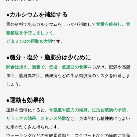
●
カルシウムを補給する
骨の材料であるカルシウムをしっかり補給して
骨量を維持し、骨
粗鬆症を予防しましょう
。
ビタミンDの摂取も大切
です。
●
糖分・塩分・脂肪分は少なめに
間食は控え、適量で、低塩・低脂肪の食事
を心がけ、肥満や高脂
血症、脂質異常症、糖尿病などの生活習慣病のリスクを回避しま
しょう。
●
運動も効果的
運動を習慣化すると、
骨強度や筋力の維持、生活習慣病の予防、
リラックス効果、ストレス発散
など、身体的にも精神的にもよい
効果がたくさん得られます。
ウォーキングなどの有酸素運動と、スクワットなどの筋肉に負荷