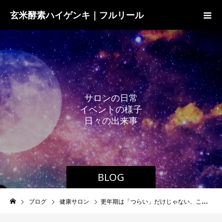
玄米酵素ハイゲンキ｜フルリール
サ
ロ
ン
の
日
常
イ
ベ
ン
ト
の
様
子
日
々
の
出
来
事
BLOG
ブログ
健康サロン
更年期は「つらい」だけじゃない、これからの健康を考える大切な時期