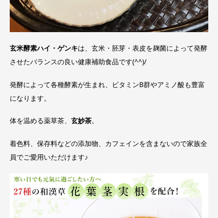
玄米酵素ハイ・ゲンキ
は、玄米・胚芽・表皮を麹菌によって発酵
させたバランスの良い健康補助食品です(^^)/
発酵によって各種酵素が生まれ、ビタミンB群やアミノ酸も豊富
になります。
体を温める薬草茶、
玄妙茶
。
着色料、保存料などの添加物、カフェインを含まないので家族全
員でご愛用いただけます♪