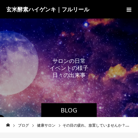
玄米酵素ハイゲンキ｜フルリール
サ
ロ
ン
の
日
常
イ
ベ
ン
ト
の
様
子
日
々
の
出
来
事
BLOG
ブログ
健康サロン
その目の疲れ、放置していませんか？目を守る生活習慣と栄養