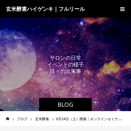
玄米酵素ハイゲンキ｜フルリール
サ
ロ
ン
の
日
常
イ
ベ
ン
ト
の
様
子
日
々
の
出
来
事
BLOG
ブログ
玄米酵素
9月24日（土）開催｜オンラインセミナー『真山政文の書籍発売記念セミナー』のお知らせ