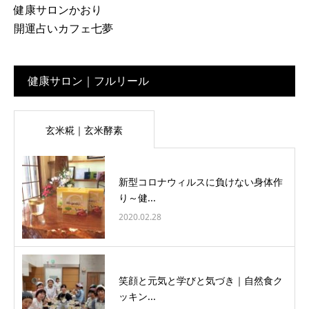
健康サロンかおり
開運占いカフェ七夢
健康サロン｜フルリール
玄米糀｜玄米酵素
新型コロナウィルスに負けない身体作
り～健...
2020.02.28
笑顔と元気と学びと気づき｜自然食ク
ッキン...