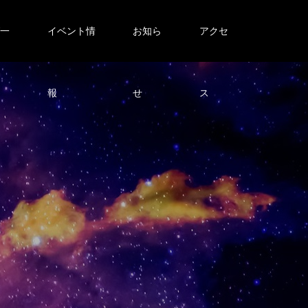
グ一
イベント情
お知ら
アクセ
報
せ
ス