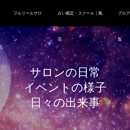
フルリールサロ
占い鑑定・スクール｜鳳
ブロ
ン
花
覧
サ
ロ
ン
の
日
常
イ
ベ
ン
ト
の
様
子
日
々
の
出
来
事