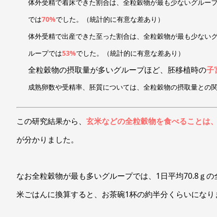
体外受精で着床できた割合は、全粒穀物が最も少ないグループ
では
70%
でした。（統計的に有意な差あり）
体外受精で出産できた至った割合は、全粒穀物が最も少ないグ
ループでは
53%
でした。（統計的に有意な差あり）
全粒穀物の摂取量が多いグループほど、胚移植時の
子
成熟卵数や受精率、胚質については、全粒穀物の摂取量との
この研究結果から、
玄米などの全粒穀物を食べることは
が分かりました。
なお全粒穀物が最も多いグループでは、1日平均70.8ｇ
米ごはんに換算すると、お茶碗1杯の約半分くらいになり