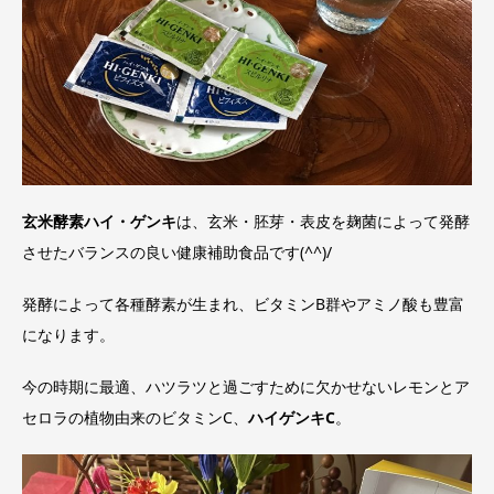
玄米酵素ハイ・ゲンキ
は、玄米・胚芽・表皮を麹菌によって発酵
させたバランスの良い健康補助食品です(^^)/
発酵によって各種酵素が生まれ、ビタミンB群やアミノ酸も豊富
になります。
今の時期に最適、ハツラツと過ごすために欠かせないレモンとア
セロラの植物由来のビタミンC、
ハイゲンキC
。