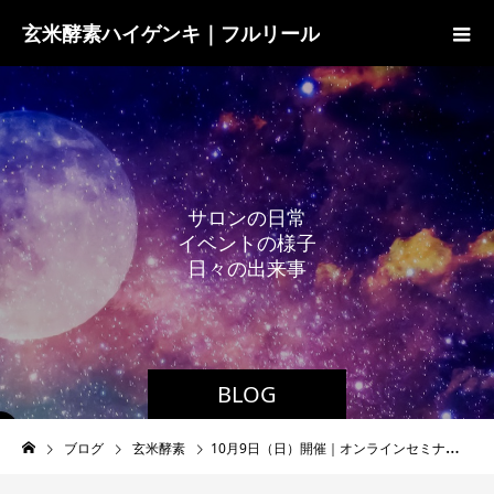
玄米酵素ハイゲンキ｜フルリール
サ
ロ
ン
の
日
常
イ
ベ
ン
ト
の
様
子
日
々
の
出
来
事
BLOG
ブログ
玄米酵素
10月9日（日）開催｜オンラインセミナー『クローズアップ玄米食第2弾』のお知らせ