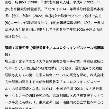
回復。昭和63（1988）年(株)玄米酵素入社。平成4（1992）年
(株)玄米酵素取締役部長。平成26（2014）年専務取締役営業本部
長に就任。令和4（2022）年(株)玄米酵素のグループ会社である
(株)コーケン代表取締役社長、(株)玄米酵素取締役に就任。一般財
団法人食と健康財団理事として全国各地で年間200回を超える講
演活動を行う。
講師：加藤初美（管理栄養士／エコロクッキングスクール指導講
師）
埼玉県十文字学園女子大学食物栄養専攻科を卒業。興和研究所に
て7年にわたり医薬品の研究助手として勤務。漢方薬局での勤務
経験もありその後、玄米自然食についての研究を深め、株式会社
玄米酵素の運営する自然食料理教室「エコロクッキングスクー
ル」の指導講師となる。現在は、全国で年間100回に及ぶ料理教
室・セミナーの講師を務める。東京都墨田区の学校支援ネットワ
ーク事業にも携わり、東京都墨田区・港区内の公立学校を中心に
授業の講師も務める。