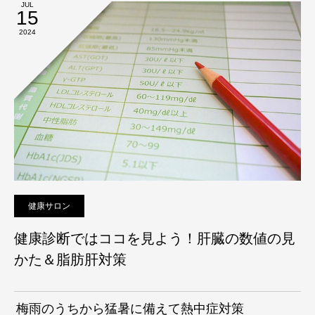
JUL
15
2024
健康サロン
健康診断ではココを見よう！肝臓の数値の見
かた＆脂肪肝対策
梅雨のうちから猛暑に備えて熱中症対策