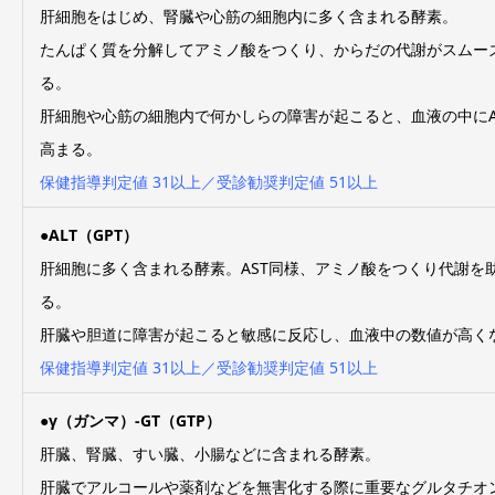
肝細胞をはじめ、腎臓や心筋の細胞内に多く含まれる酵素。
たんぱく質を分解してアミノ酸をつくり、からだの代謝がスムー
る。
肝細胞や心筋の細胞内で何かしらの障害が起こると、血液の中にA
高まる。
保健指導判定値 31以上／受診勧奨判定値 51以上
●
ALT
（GPT）
肝細胞に多く含まれる酵素。AST同様、アミノ酸をつくり代謝を
る。
肝臓や胆道に障害が起こると敏感に反応し、血液中の数値が高く
保健指導判定値 31以上／受診勧奨判定値 51以上
●
γ
（ガンマ）-GT（GTP）
肝臓、腎臓、すい臓、小腸などに含まれる酵素。
肝臓でアルコールや薬剤などを無害化する際に重要なグルタチオ