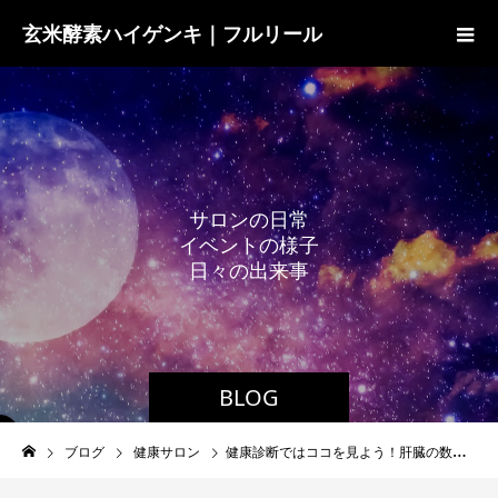
玄米酵素ハイゲンキ｜フルリール
サ
ロ
ン
の
日
常
イ
ベ
ン
ト
の
様
子
日
々
の
出
来
事
BLOG
ブログ
健康サロン
健康診断ではココを見よう！肝臓の数値の見かた＆脂肪肝対策