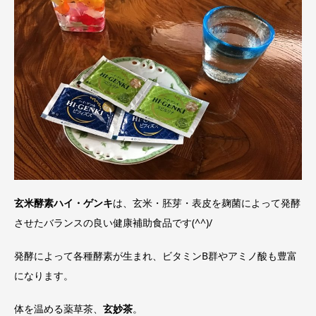
玄米酵素ハイ・ゲンキ
は、玄米・胚芽・表皮を麹菌によって発酵
させたバランスの良い健康補助食品です(^^)/
発酵によって各種酵素が生まれ、ビタミンB群やアミノ酸も豊富
になります。
体を温める薬草茶、
玄妙茶
。