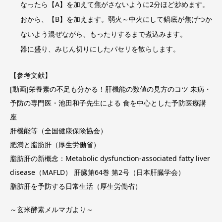
なったら【A】を加えて焦がさないように2分ほど炒めます。
おから、【B】を加えます。弱火～中火にして鍋底が焦げつか
ないよう混ぜながら、もったりするまで煮込みます。
器に盛り、みじん切りにしたパセリを散らします。
【参考文献】
[動画]栄養素の不足も分かる！肝機能の数値の見方のコツ
未病・
予防の専門医・池田和子先生による 食を中心とした予防医療講
座
肝機能等
（全国健康保険協会）
肥満と脂肪肝
（厚生労働省）
脂肪肝の新概念：Metabolic dysfunction-associated fatty liver
disease（MAFLD）
肝臓第64巻 第2号（日本肝臓学会）
脂肪肝を予防する日常生活
（厚生労働省）
～玄米酵素メルマガより～