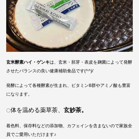
玄米酵素ハイ・ゲンキ
は、玄米・胚芽・表皮を麹菌によって発酵
させたバランスの良い健康補助食品です(^^)/
発酵によって各種酵素が生まれ、ビタミンB群やアミノ酸も豊富
になります。
体を温める薬草茶、
玄妙茶。
〇
着色料、保存料などの添加物、カフェインを含まないので家族全
員でご愛用いただけます♪