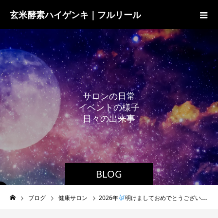
玄米酵素ハイゲンキ｜フルリール
サ
ロ
ン
の
日
常
イ
ベ
ン
ト
の
様
子
日
々
の
出
来
事
BLOG
ブログ
健康サロン
2026年
明けましておめでとうございます