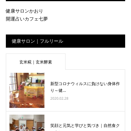
健康サロンかおり
開運占いカフェ七夢
健康サロン｜フルリール
玄米糀｜玄米酵素
新型コロナウィルスに負けない身体作
り～健...
2020.02.28
笑顔と元気と学びと気づき｜自然食ク