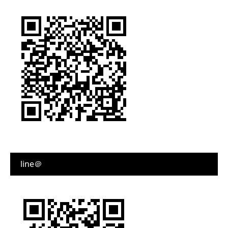
line＠