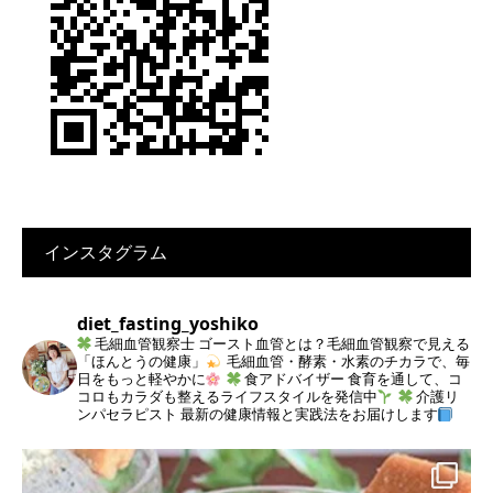
インスタグラム
diet_fasting_yoshiko
毛細血管観察士
ゴースト血管とは？毛細血管観察で見える
「ほんとうの健康」
毛細血管・酵素・水素のチカラで、毎
日をもっと軽やかに
食アドバイザー
食育を通して、コ
コロもカラダも整えるライフスタイルを発信中
介護リ
ンパセラピスト
最新の健康情報と実践法をお届けします