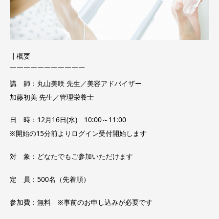
┃概要
￣￣￣￣￣￣￣￣￣￣￣
講 師：丸山美咲 先生／美容アドバイザー
加藤初美 先生／管理栄養士
日 時：12月16日(水) 10:00～11:00
※開始の15分前よりログイン受付開始します
対 象：どなたでもご参加いただけます
定 員：500名（先着順）
参加費：無料 ※事前のお申し込みが必要です