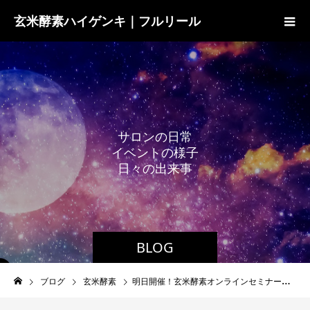
玄米酵素ハイゲンキ｜フルリール
サ
ロ
ン
の
日
常
イ
ベ
ン
ト
の
様
子
日
々
の
出
来
事
BLOG
ブログ
玄米酵素
明日開催！玄米酵素オンラインセミナーのご案内 『内ケア＆外ケアで素肌美人になる方法』