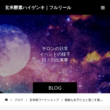
玄米酵素ハイゲンキ｜フルリール
サ
ロ
ン
の
日
常
イ
ベ
ン
ト
の
様
子
日
々
の
出
来
事
BLOG
ブログ
玄米糀ワークショップ
素敵な女子たちと過ごす素敵な時間