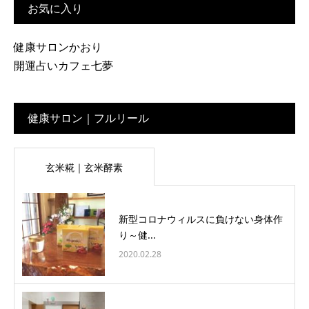
お気に入り
健康サロンかおり
開運占いカフェ七夢
健康サロン｜フルリール
玄米糀｜玄米酵素
新型コロナウィルスに負けない身体作
り～健...
2020.02.28