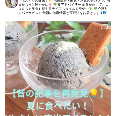
「ほんとうの健康」
毛細血管・酵素・水素のチカラで、毎
日をもっと軽やかに
食アドバイザー
食育を通して、コ
コロもカラダも整えるライフスタイルを発信中
介護リ
ンパセラピスト
最新の健康情報と実践法をお届けします