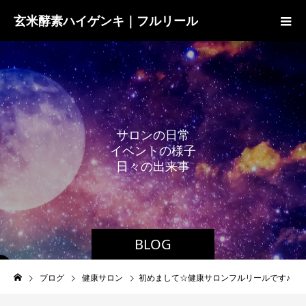
玄米酵素ハイゲンキ｜フルリール
サ
ロ
ン
の
日
常
イ
ベ
ン
ト
の
様
子
日
々
の
出
来
事
BLOG
ブログ
健康サロン
初めまして☆健康サロンフルリールです♪