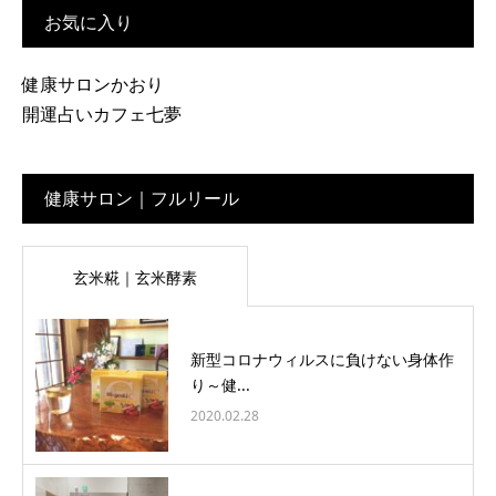
お気に入り
健康サロンかおり
開運占いカフェ七夢
健康サロン｜フルリール
玄米糀｜玄米酵素
新型コロナウィルスに負けない身体作
り～健...
2020.02.28