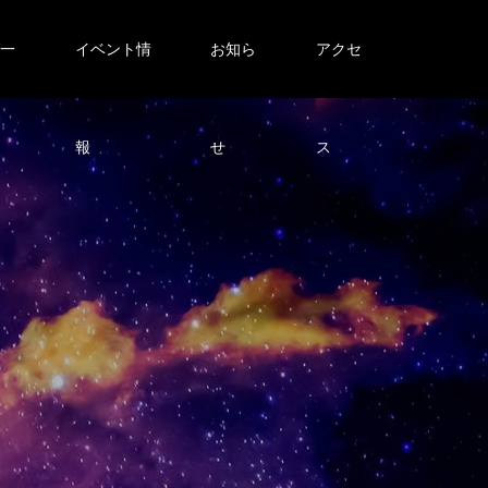
グ一
イベント情
お知ら
アクセ
報
せ
ス