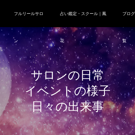
フルリールサロ
占い鑑定・スクール｜鳳
ブロ
ン
花
覧
サ
ロ
ン
の
日
常
イ
ベ
ン
ト
の
様
子
日
々
の
出
来
事