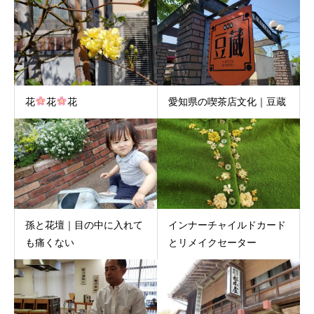
花
花
花
愛知県の喫茶店文化｜豆蔵
孫と花壇｜目の中に入れて
インナーチャイルドカード
も痛くない
とリメイクセーター