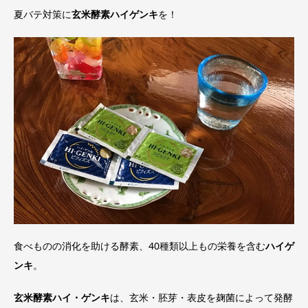
夏バテ対策に
玄米酵素ハイゲンキ
を！
食べものの消化を助ける酵素、40種類以上もの栄養を含む
ハイゲ
ンキ
。
玄米酵素ハイ・ゲンキ
は、玄米・胚芽・表皮を麹菌によって発酵