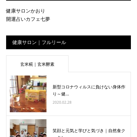
健康サロンかおり
開運占いカフェ七夢
健康サロン｜フルリール
玄米糀｜玄米酵素
新型コロナウィルスに負けない身体作
り～健...
2020.02.28
笑顔と元気と学びと気づき｜自然食ク