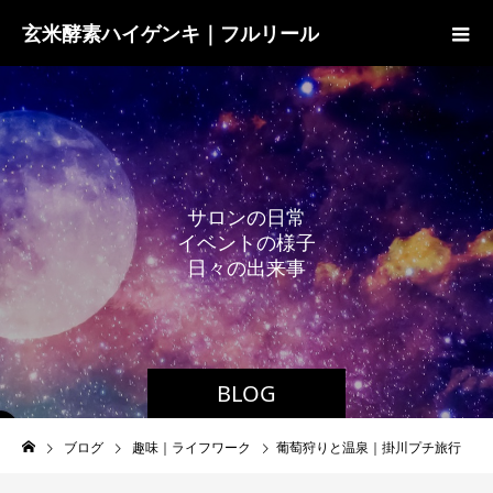
玄米酵素ハイゲンキ｜フルリール
サ
ロ
ン
の
日
常
イ
ベ
ン
ト
の
様
子
日
々
の
出
来
事
BLOG
ブログ
趣味｜ライフワーク
葡萄狩りと温泉｜掛川プチ旅行