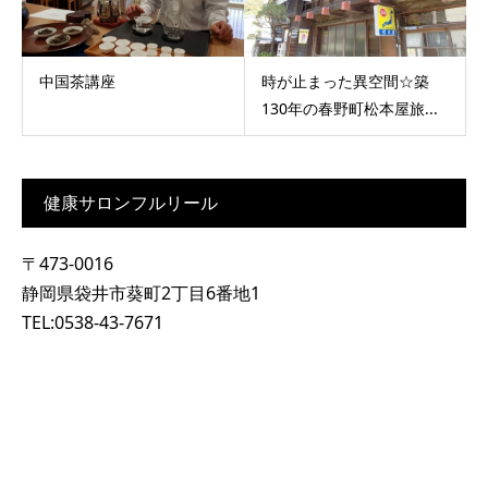
中国茶講座
時が止まった異空間☆築
130年の春野町松本屋旅...
健康サロンフルリール
〒473-0016
静岡県袋井市葵町2丁目6番地1
TEL:0538-43-7671