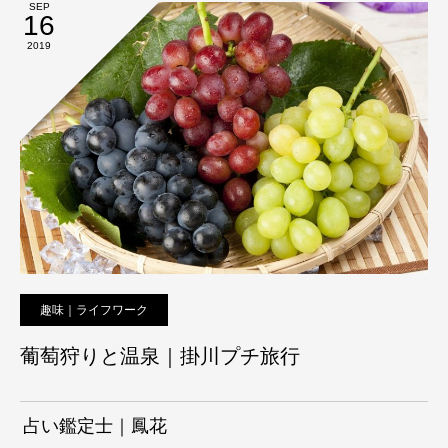
SEP
16
2019
趣味｜ライフワーク
葡萄狩りと温泉｜掛川プチ旅行
占い鑑定士｜鳳花