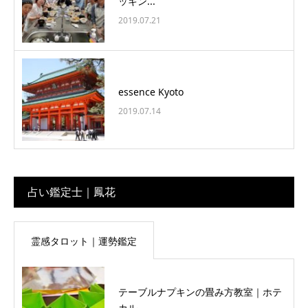
ッキン...
2019.07.21
essence Kyoto
2019.07.14
占い鑑定士｜鳳花
霊感タロット｜運勢鑑定
テーブルナプキンの畳み方教室｜ホテ
カル