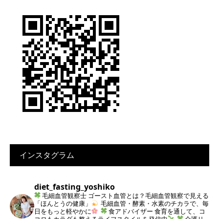
インスタグラム
diet_fasting_yoshiko
毛細血管観察士
ゴースト血管とは？毛細血管観察で見える
「ほんとうの健康」
毛細血管・酵素・水素のチカラで、毎
日をもっと軽やかに
食アドバイザー
食育を通して、コ
コロもカラダも整えるライフスタイルを発信中
介護リ