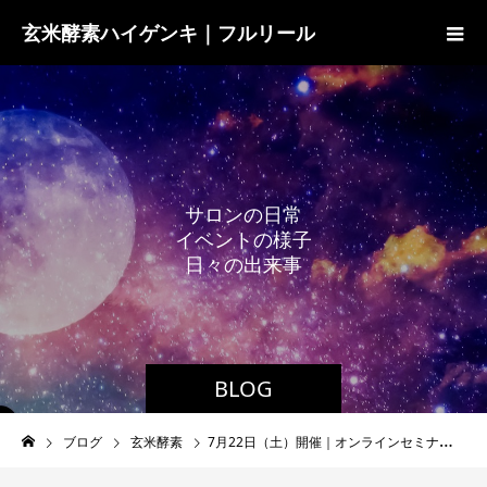
玄米酵素ハイゲンキ｜フルリール
サ
ロ
ン
の
日
常
イ
ベ
ン
ト
の
様
子
日
々
の
出
来
事
BLOG
ブログ
玄米酵素
7月22日（土）開催｜オンラインセミナー『鹿内正孝のはい！元氣トーク』のお知らせ