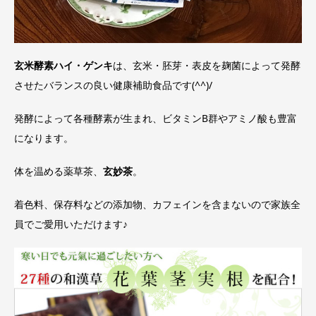
玄米酵素ハイ・ゲンキ
は、玄米・胚芽・表皮を麹菌によって発酵
させたバランスの良い健康補助食品です(^^)/
発酵によって各種酵素が生まれ、ビタミンB群やアミノ酸も豊富
になります。
体を温める薬草茶、
玄妙茶
。
着色料、保存料などの添加物、カフェインを含まないので家族全
員でご愛用いただけます♪