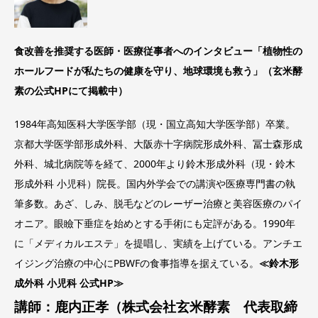
食改善を推奨する医師・医療従事者へのインタビュー「植物性の
ホールフードが私たちの健康を守り、地球環境も救う」（玄米酵
素の公式HPにて掲載中）
1984年高知医科大学医学部（現・国立高知大学医学部）卒業。
京都大学医学部形成外科、大阪赤十字病院形成外科、冨士森形成
外科、城北病院等を経て、2000年より鈴木形成外科（現・鈴木
形成外科 小児科）院長。国内外学会での講演や医療専門書の執
筆多数。あざ、しみ、脱毛などのレーザー治療と美容医療のパイ
オニア。眼瞼下垂症を始めとする手術にも定評がある。1990年
に「メディカルエステ」を提唱し、実績を上げている。アンチエ
イジング治療の中心にPBWFの食事指導を据えている。
≪鈴木形
成外科 小児科 公式HP≫
講師：鹿内正孝（株式会社玄米酵素 代表取締