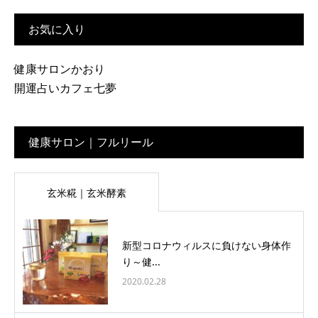
お気に入り
健康サロンかおり
開運占いカフェ七夢
健康サロン｜フルリール
玄米糀｜玄米酵素
新型コロナウィルスに負けない身体作
り～健...
2020.02.28