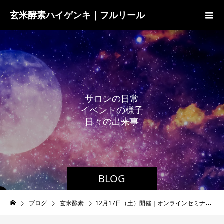
玄米酵素ハイゲンキ｜フルリール
サ
ロ
ン
の
日
常
イ
ベ
ン
ト
の
様
子
日
々
の
出
来
事
BLOG
ブログ
玄米酵素
12月17日（土）開催｜オンラインセミナー『誰も教えてくれなかった！ぐっすり眠るためのヒント ～ストレスとの対処法と心の安定に役立つ食事～』のお知らせ