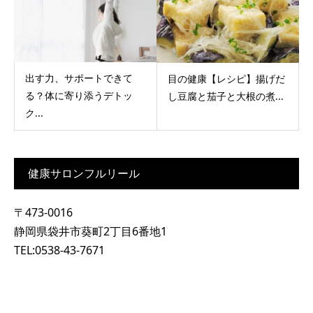
出す力、サポートできて
目の健康【レシピ】揚げだ
る？体に寄り添うデトッ
し豆腐と茄子と大根の煮...
ク...
健康サロンフルリール
〒473-0016
静岡県袋井市葵町2丁目6番地1
TEL:0538-43-7671