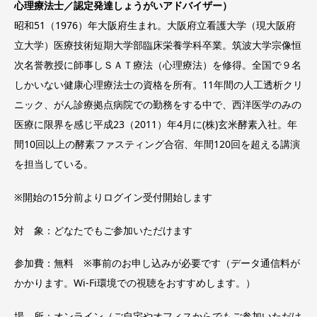
心理療法士／認定発達しょうがいアドバイザー）
昭和51（1976）年大阪府生まれ。大阪府立看護大学（現大阪府
立大学）医療技術短期大学部臨床栄養学科卒業。筑波大学宗像恒
次名誉教授に師事しＳＡＴ療法（心理療法）を修得。全国で９名
しかいない健康心理療法士の資格を所有。11年間の人工透析クリ
ニック、がん診療拠点病院での勤務をする中で、西洋医学のみの
医療に限界を感じ平成23（2011）年4月に(株)玄米酵素入社。年
間10回以上の酵素ファスティング合宿、年間120回を超える講演
を担当している。
※開始の15分前よりログイン受付開始します
対 象：どなたでもご参加いただけます
参加費：無料 ※事前のお申し込みが必要です（データ通信料が
かかります。Wi-Fi環境での視聴をおすすめします。）
場 所：オンライン（ご自宅やオフィスからでもご参加いただけ