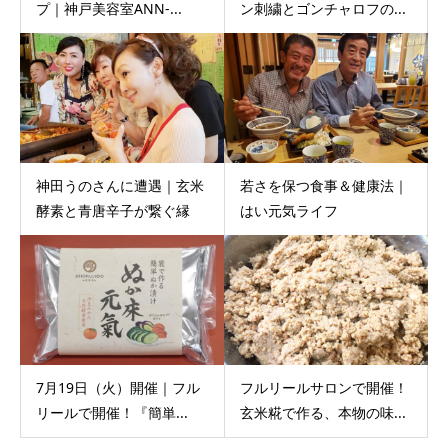
プ｜神戸美容室ANN-...
ン刺繍とゴンチャロフの...
神田うのさんに遭遇｜玄米
若さを保つ食事＆健康法｜
酵素と青唐辛子が繋ぐ縁
はい元気ライフ
7月19日（火）開催｜フル
フルリールサロンで開催！
リールで開催！『簡単...
玄米糀で作る、本物の味...