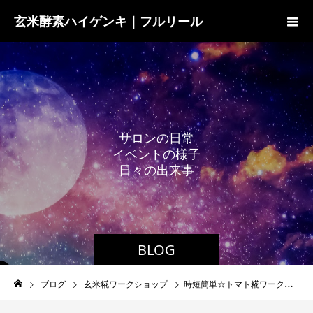
玄米酵素ハイゲンキ｜フルリール
サ
ロ
ン
の
日
常
イ
ベ
ン
ト
の
様
子
日
々
の
出
来
事
BLOG
ブログ
玄米糀ワークショップ
時短簡単☆トマト糀ワークショップ｜ラ・ミニョン