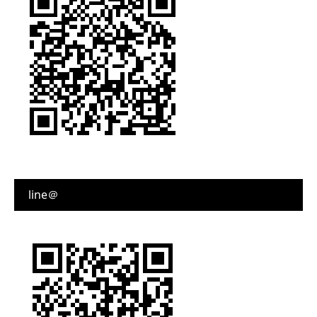
line＠