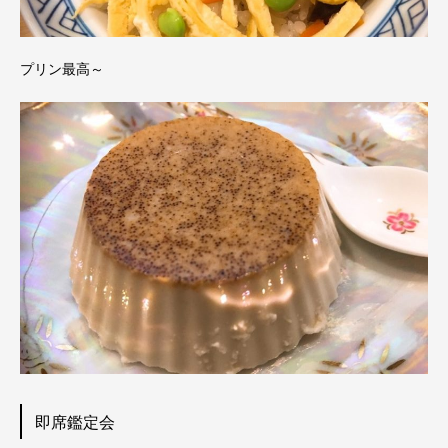
プリン最高～
即席鑑定会