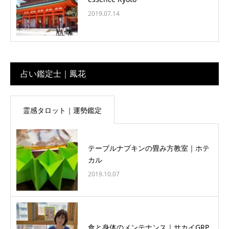
2019.07.14
占い鑑定士｜鳳花
霊感タロット｜運勢鑑定
テーブルナプキンの畳み方教室｜ホテ
カル
2019.10.07
食と身体のメンテナンス｜サカイGRP