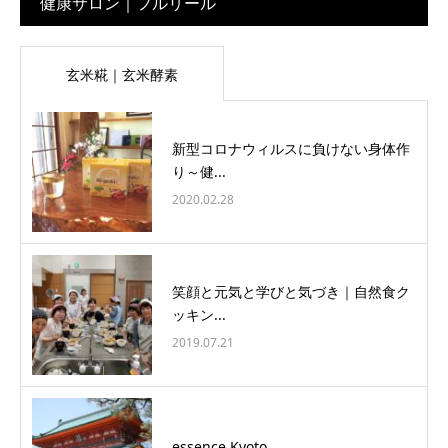
健康サロン｜フルリール
玄米糀｜玄米酵素
新型コロナウィルスに負けない身体作
り～健...
2020.02.28
笑顔と元気と学びと気づき｜自然食ク
ッキン...
2019.07.21
essence Kyoto