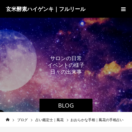
玄米酵素ハイゲンキ｜フルリール
サ
ロ
ン
の
日
常
イ
ベ
ン
ト
の
様
子
日
々
の
出
来
事
BLOG
ブログ
占い鑑定士｜鳳花
おおらかな手相｜鳳花の手相占い