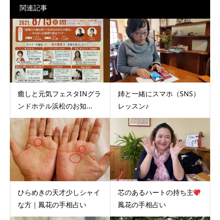
関連記事
癒しと元気フェスタINグラ
姉と一緒にスマホ（SNS）
ンドホテル浜松のお知...
レッスン♪
ひらめきの天才少しシャイ
芯のあるハートの持ち主
な方｜鳳花の手相占い
鳳花の手相占い