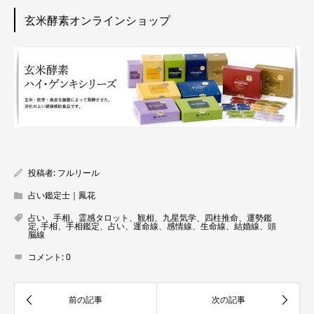
玄米酵素オンラインショップ
投稿者:
フルリール
占い鑑定士｜鳳花
占い、手相、霊感タロット、観相、九星気学、四柱推命、運勢鑑
定
,
手相、手相鑑定、占い、運命線、感情線、生命線、結婚線、頭
脳線
コメント:
0