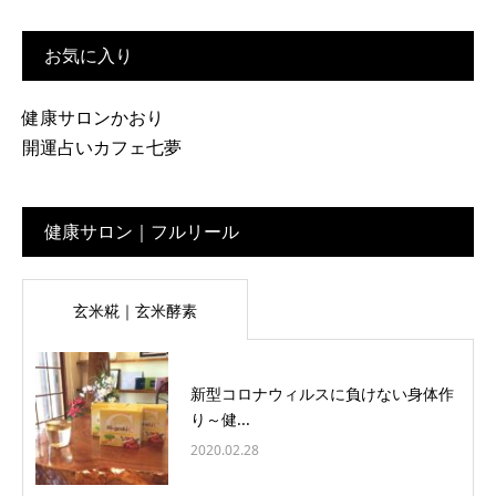
お気に入り
健康サロンかおり
開運占いカフェ七夢
健康サロン｜フルリール
玄米糀｜玄米酵素
新型コロナウィルスに負けない身体作
り～健...
2020.02.28