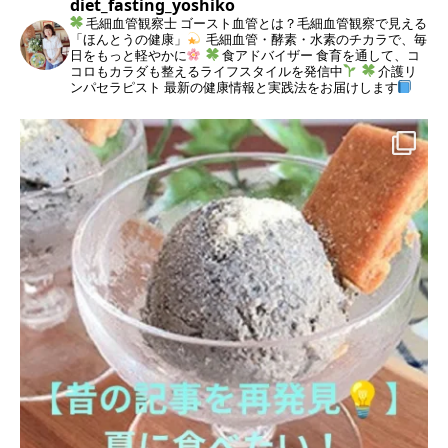
diet_fasting_yoshiko
毛細血管観察士
ゴースト血管とは？毛細血管観察で見える
「ほんとうの健康」
毛細血管・酵素・水素のチカラで、毎
日をもっと軽やかに
食アドバイザー
食育を通して、コ
コロもカラダも整えるライフスタイルを発信中
介護リ
ンパセラピスト
最新の健康情報と実践法をお届けします