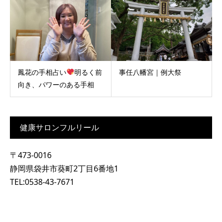
鳳花の手相占い
明るく前
事任八幡宮｜例大祭
向き、パワーのある手相
健康サロンフルリール
〒473-0016
静岡県袋井市葵町2丁目6番地1
TEL:0538-43-7671