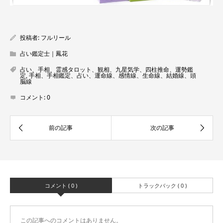
投稿者:
フルリール
占い鑑定士｜鳳花
占い、手相、霊感タロット、観相、九星気学、四柱推命、運勢鑑
定
,
手相、手相鑑定、占い、運命線、感情線、生命線、結婚線、頭
脳線
コメント:
0
コメント ( 0 )
トラックバック ( 0 )
この記事へのコメントはありません。