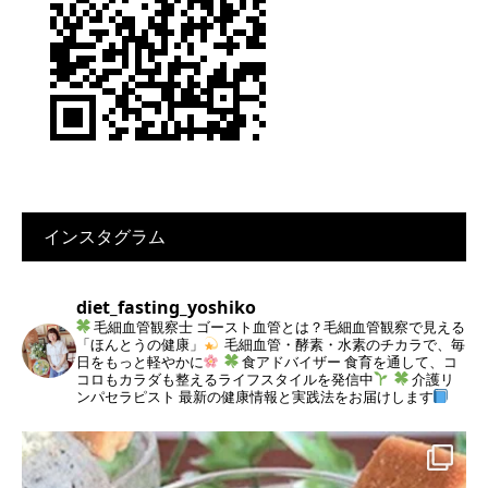
インスタグラム
diet_fasting_yoshiko
毛細血管観察士
ゴースト血管とは？毛細血管観察で見える
「ほんとうの健康」
毛細血管・酵素・水素のチカラで、毎
日をもっと軽やかに
食アドバイザー
食育を通して、コ
コロもカラダも整えるライフスタイルを発信中
介護リ
ンパセラピスト
最新の健康情報と実践法をお届けします