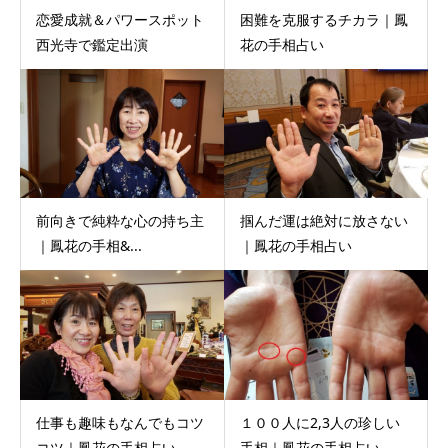
恋愛成就＆パワースポット
困難を克服するチカラ｜鳳
西光寺で鑑定出演
花の手相占い
前向きで純粋な心の持ち主
掴んだ運は絶対に放さない
｜鳳花の手相&...
｜鳳花の手相占い
仕事も趣味もなんでもコツ
１００人に2,3人の珍しい
コツ｜鳳花の手相占い
手相｜鳳花の手相占い