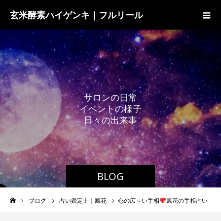
玄米酵素ハイゲンキ｜フルリール
サ
ロ
ン
の
日
常
イ
ベ
ン
ト
の
様
子
日
々
の
出
来
事
BLOG
ブログ
占い鑑定士｜鳳花
心の広～い手相
鳳花の手相占い