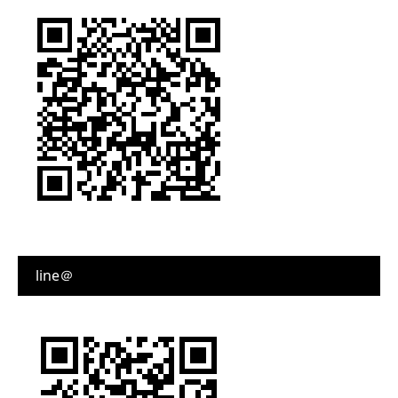
line＠