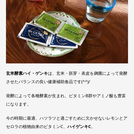
玄米酵素ハイ・ゲンキ
は、玄米・胚芽・表皮を麹菌によって発酵
させたバランスの良い健康補助食品です(^^)/
発酵によって各種酵素が生まれ、ビタミンB群やアミノ酸も豊富
になります。
今の時期に最適、ハツラツと過ごすために欠かせないレモンとア
セロラの植物由来のビタミンC、
ハイゲンキC
。