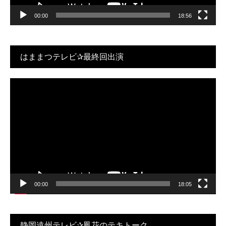
00:00
18:56
はままつテレビ✰最終回出演
動
画
プ
レ
ー
ヤ
ー
00:00
18:05
静岡遠州テレビ✰鳳花のテキトーク