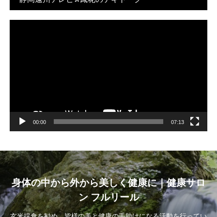
動
画
プ
レ
ー
ヤ
ー
00:00
07:13
身体の中から外から美しく健康に｜健康サロ
ン フルリール
玄米採食を勧め、皆様の美と健康の手助けになる活動を行ってい