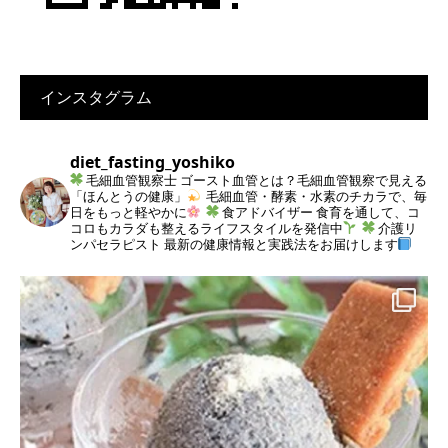
インスタグラム
diet_fasting_yoshiko
毛細血管観察士
ゴースト血管とは？毛細血管観察で見える
「ほんとうの健康」
毛細血管・酵素・水素のチカラで、毎
日をもっと軽やかに
食アドバイザー
食育を通して、コ
コロもカラダも整えるライフスタイルを発信中
介護リ
ンパセラピスト
最新の健康情報と実践法をお届けします