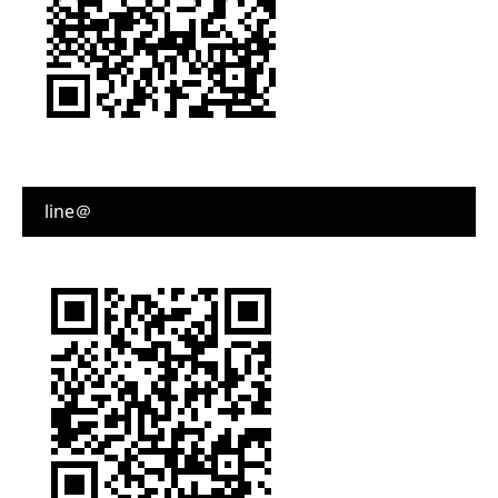
line＠