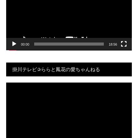
レ
ー
ヤ
ー
00:00
18:56
掛川テレビ✰ららと鳳花の愛ちゃんねる
動
画
プ
レ
ー
ヤ
ー