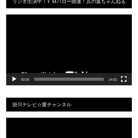
ラジオ出演中！ＦＭハロー開運！言の葉ちゃんねる
♪
動
画
プ
レ
ー
ヤ
ー
00:00
14:02
掛川テレビ☆愛チャンネル
動
画
プ