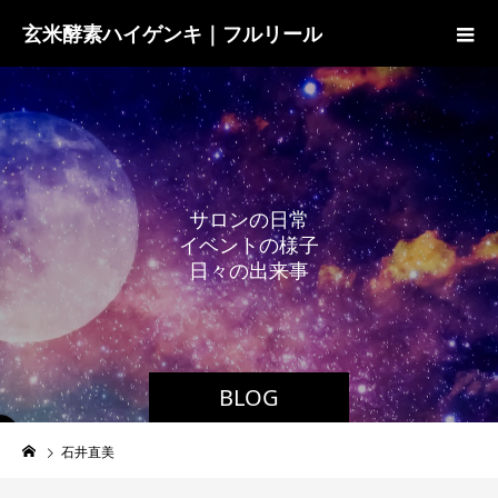
玄米酵素ハイゲンキ｜フルリール
サ
ロ
ン
の
日
常
イ
ベ
ン
ト
の
様
子
日
々
の
出
来
事
BLOG
石井直美