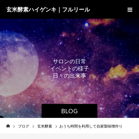
玄米酵素ハイゲンキ｜フルリール
サ
ロ
ン
の
日
常
イ
ベ
ン
ト
の
様
子
日
々
の
出
来
事
BLOG
ブログ
玄米酵素
おうち時間を利用して自家製味噌作り