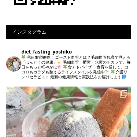
インスタグラム
diet_fasting_yoshiko
毛細血管観察士
ゴースト血管とは？毛細血管観察で見える
「ほんとうの健康」
毛細血管・酵素・水素のチカラで、毎
日をもっと軽やかに
食アドバイザー
食育を通して、コ
コロもカラダも整えるライフスタイルを発信中
介護リ
ンパセラピスト
最新の健康情報と実践法をお届けします