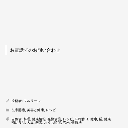
お電話でのお問い合わせ
投稿者:
フルリール
玄米酵素
,
美容と健康
,
レシピ
自然食
,
料理
,
健康情報
,
発酵食品
,
レシピ
,
味噌作り
,
健康
,
糀
,
健康
補助食品
,
大豆
,
酵素
,
おうち時間
,
玄米
,
健康法