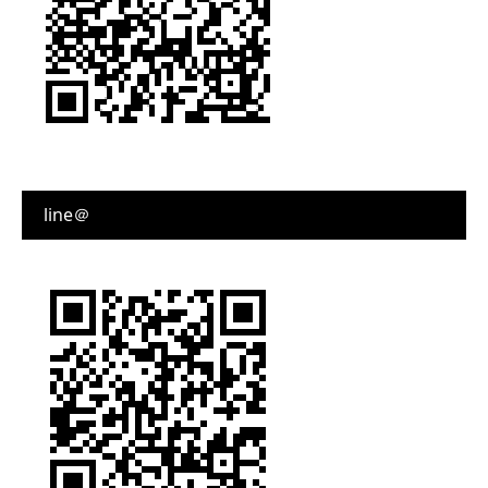
line＠