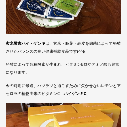
玄米酵素ハイ・ゲンキ
は、玄米・胚芽・表皮を麹菌によって発酵
させたバランスの良い健康補助食品です(^^)/
発酵によって各種酵素が生まれ、ビタミンB群やアミノ酸も豊富
になります。
今の時期に最適、ハツラツと過ごすために欠かせないレモンとア
セロラの植物由来のビタミンC、
ハイゲンキC
。