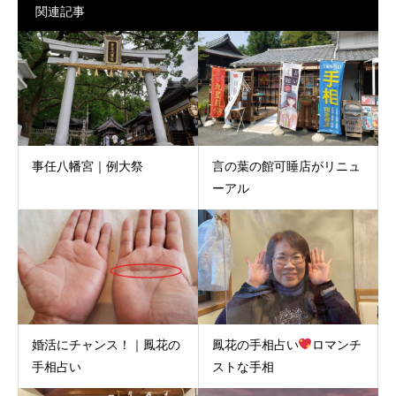
関連記事
事任八幡宮｜例大祭
言の葉の館可睡店がリニュ
ーアル
婚活にチャンス！｜鳳花の
鳳花の手相占い
ロマンチ
手相占い
ストな手相