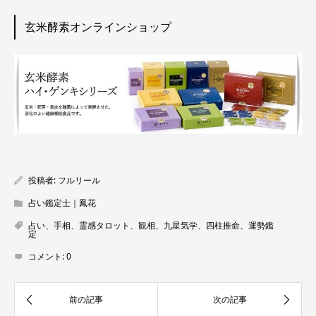
玄米酵素オンラインショップ
投稿者:
フルリール
占い鑑定士｜鳳花
占い、手相、霊感タロット、観相、九星気学、四柱推命、運勢鑑
定
コメント:
0