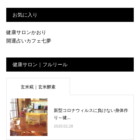
お気に入り
健康サロンかおり
開運占いカフェ七夢
健康サロン｜フルリール
玄米糀｜玄米酵素
新型コロナウィルスに負けない身体作
り～健...
2020.02.28