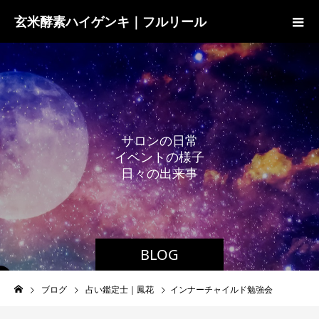
玄米酵素ハイゲンキ｜フルリール
サ
ロ
ン
の
日
常
イ
ベ
ン
ト
の
様
子
日
々
の
出
来
事
BLOG
ブログ
占い鑑定士｜鳳花
インナーチャイルド勉強会