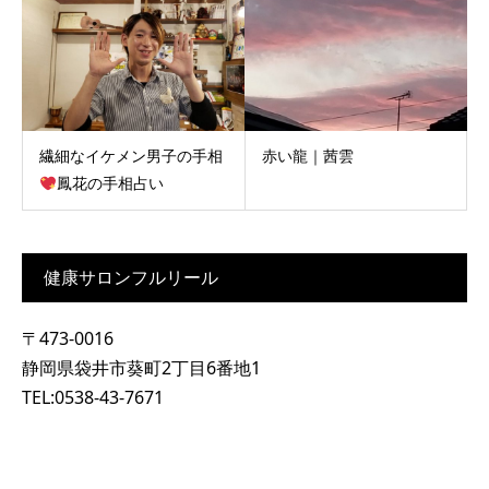
繊細なイケメン男子の手相
赤い龍｜茜雲
鳳花の手相占い
健康サロンフルリール
〒473-0016
静岡県袋井市葵町2丁目6番地1
TEL:0538-43-7671