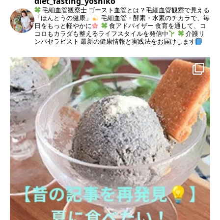
diet_fasting_yoshiko
毛細血管観察士
ゴースト血管とは？毛細血管観察で見える
「ほんとうの健康」
毛細血管・酵素・水素のチカラで、毎
日をもっと軽やかに
食アドバイザー
食育を通して、コ
コロもカラダも整えるライフスタイルを発信中
介護リ
ンパセラピスト
最新の健康情報と実践法をお届けします