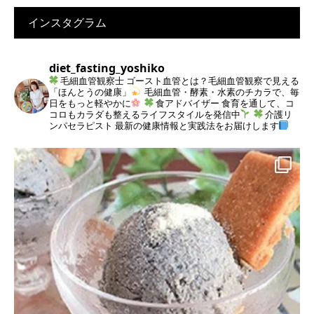
インスタグラム
diet_fasting_yoshiko
毛細血管観察士
ゴースト血管とは？毛細血管観察で見える
「ほんとうの健康」
毛細血管・酵素・水素のチカラで、毎
日をもっと軽やかに
食アドバイザー
食育を通して、コ
コロもカラダも整えるライフスタイルを発信中
介護リ
ンパセラピスト
最新の健康情報と実践法をお届けします