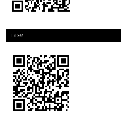
line＠