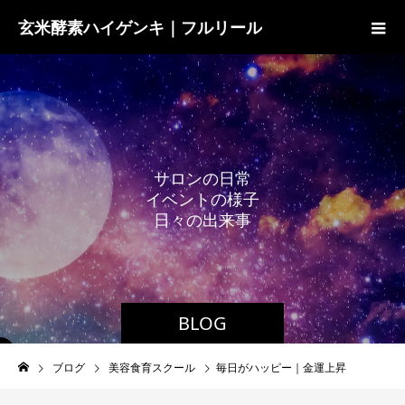
玄米酵素ハイゲンキ｜フルリール
サ
ロ
ン
の
日
常
イ
ベ
ン
ト
の
様
子
日
々
の
出
来
事
BLOG
ブログ
美容食育スクール
毎日がハッピー｜金運上昇