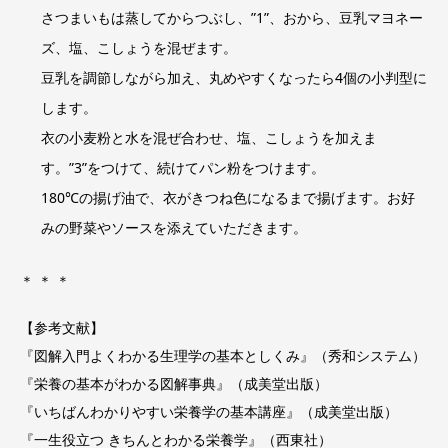
さつまいもは蒸してからつぶし、”1”、おから、豆乳マヨネー
ズ、塩、こしょうを混ぜます。
豆乳を調節しながら加え、丸めやすくなったら4個の小判型に
します。
衣の小麦粉と水を混ぜ合わせ、塩、こしょうを加えま
す。”3”をつけて、続けてパン粉をつけます。
180℃の揚げ油で、衣がきつね色になるまで揚げます。お好
みの野菜やソースを添えていただきます。
＊ ＊ ＊
【参考文献】
『
図解入門よくわかる生理学の基本としくみ
』（秀和システム）
『
栄養の基本がわかる図解事典
』（成美堂出版）
『
いちばんわかりやすい栄養学の基本講座
』（成美堂出版）
『
一生役立つ きちんとわかる栄養学
』（西東社）