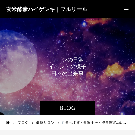
玄米酵素ハイゲンキ｜フルリール
サ
ロ
ン
の
日
常
イ
ベ
ン
ト
の
様
子
日
々
の
出
来
事
BLOG
ブログ
健康サロン
食べすぎ・食欲不振・摂食障害…食欲との上手な付き合い方