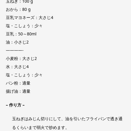
玉ねぎ：100 g
おから：80 g
豆乳マヨネーズ：大さじ4
塩・こしょう：少々
豆乳：50～80ml
油：小さじ2
————-
小麦粉：大さじ2
水：大さじ4
塩・こしょう：少々
パン粉：適量
揚げ油：適量
–
作り方 –
玉ねぎはみじん切りにして、油を引いたフライパンで透き通
るくらいまで弱火で炒めます。