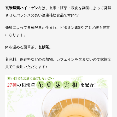
玄米酵素ハイ・ゲンキ
は、玄米・胚芽・表皮を麹菌によって発酵
させたバランスの良い健康補助食品です(^^)/
発酵によって各種酵素が生まれ、ビタミンB群やアミノ酸も豊富
になります。
体を温める薬草茶、
玄妙茶
。
着色料、保存料などの添加物、カフェインを含まないので家族全
員でご愛用いただけます♪