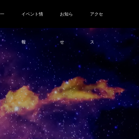
グ一
イベント情
お知ら
アクセ
報
せ
ス