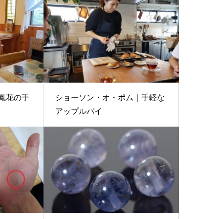
鳳花の手
ショーソン・オ・ポム｜手軽な
アップルパイ