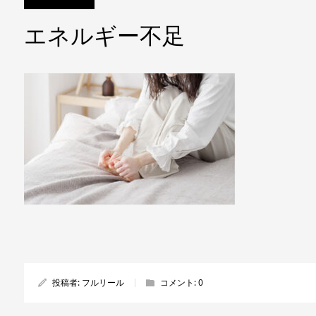
エネルギー不足
投稿者:
フルリール
コメント:
0