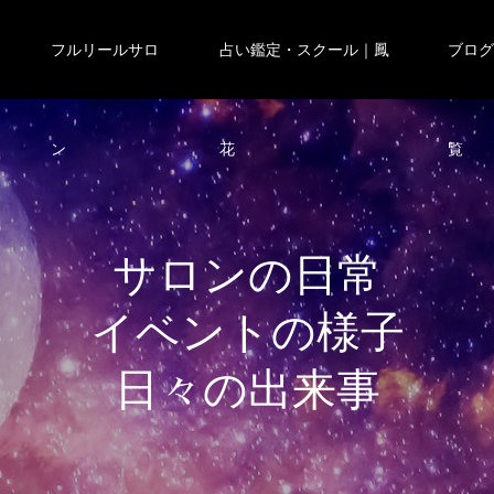
フルリールサロ
占い鑑定・スクール｜鳳
ブロ
ン
花
覧
サ
ロ
ン
の
日
常
イ
ベ
ン
ト
の
様
子
日
々
の
出
来
事