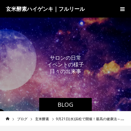
玄米酵素ハイゲンキ｜フルリール
サ
ロ
ン
の
日
常
イ
ベ
ン
ト
の
様
子
日
々
の
出
来
事
BLOG
ブログ
玄米酵素
9月21日(水)浜松で開催！最高の健康法～真の健康は食・動・心の調和から生まれる～のお知らせ