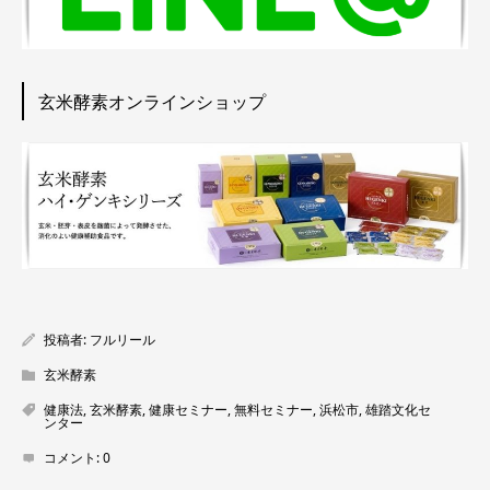
玄米酵素オンラインショップ
投稿者:
フルリール
玄米酵素
健康法
,
玄米酵素
,
健康セミナー
,
無料セミナー
,
浜松市
,
雄踏文化セ
ンター
コメント:
0