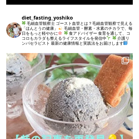
diet_fasting_yoshiko
毛細血管観察士
ゴースト血管とは？毛細血管観察で見える
「ほんとうの健康」
毛細血管・酵素・水素のチカラで、毎
日をもっと軽やかに
食アドバイザー
食育を通して、コ
コロもカラダも整えるライフスタイルを発信中
介護リ
ンパセラピスト
最新の健康情報と実践法をお届けします