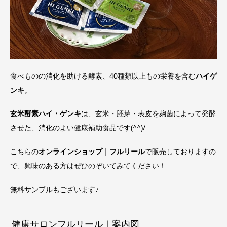
食べものの消化を助ける酵素、40種類以上もの栄養を含む
ハイゲ
ンキ
。
玄米酵素ハイ・ゲンキ
は、玄米・胚芽・表皮を麹菌によって発酵
させた、消化のよい健康補助食品です(^^)/
こちらの
オンラインショップ｜フルリール
で販売しておりますの
で、興味のある方はぜひのぞいてみてください！
無料サンプルもございます♪
健康サロンフルリール｜案内図