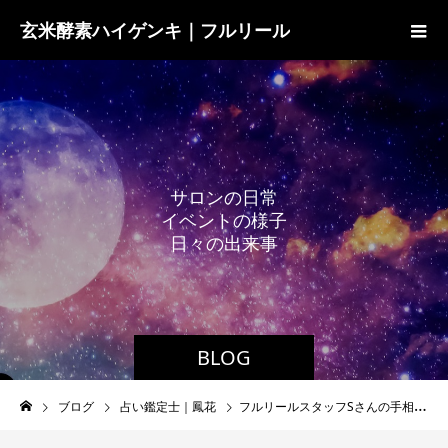
玄米酵素ハイゲンキ｜フルリール
サ
ロ
ン
の
日
常
イ
ベ
ン
ト
の
様
子
日
々
の
出
来
事
BLOG
ブログ
占い鑑定士｜鳳花
フルリールスタッフSさんの手相｜鳳花の手相占い