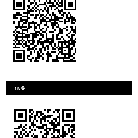
line＠