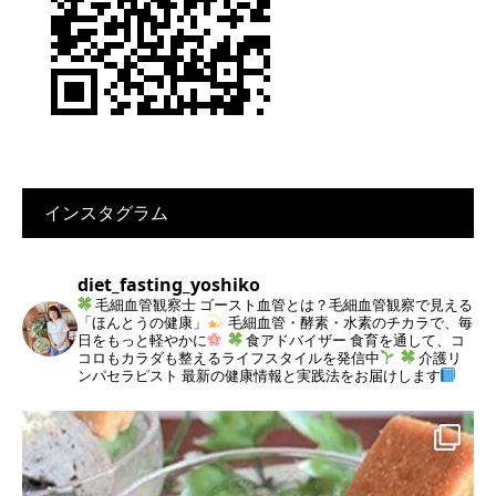
インスタグラム
diet_fasting_yoshiko
毛細血管観察士
ゴースト血管とは？毛細血管観察で見える
「ほんとうの健康」
毛細血管・酵素・水素のチカラで、毎
日をもっと軽やかに
食アドバイザー
食育を通して、コ
コロもカラダも整えるライフスタイルを発信中
介護リ
ンパセラピスト
最新の健康情報と実践法をお届けします