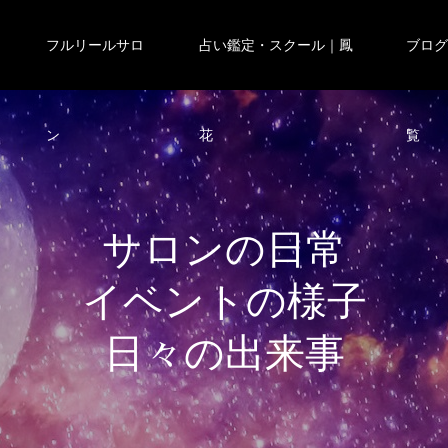
フルリールサロ
占い鑑定・スクール｜鳳
ブロ
ン
花
覧
サ
ロ
ン
の
日
常
イ
ベ
ン
ト
の
様
子
日
々
の
出
来
事