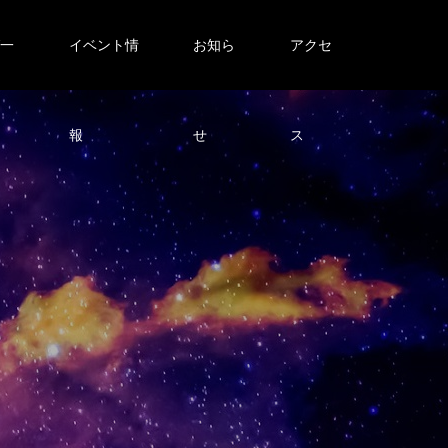
グ一
イベント情
お知ら
アクセ
報
せ
ス