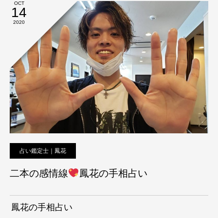
OCT
14
2020
占い鑑定士｜鳳花
二本の感情線
鳳花の手相占い
鳳花の手相占い