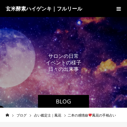
玄米酵素ハイゲンキ｜フルリール
サ
ロ
ン
の
日
常
イ
ベ
ン
ト
の
様
子
日
々
の
出
来
事
BLOG
ブログ
占い鑑定士｜鳳花
二本の感情線
鳳花の手相占い