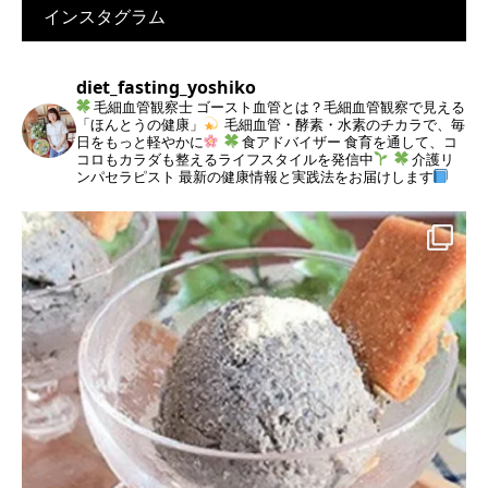
インスタグラム
diet_fasting_yoshiko
毛細血管観察士
ゴースト血管とは？毛細血管観察で見える
「ほんとうの健康」
毛細血管・酵素・水素のチカラで、毎
日をもっと軽やかに
食アドバイザー
食育を通して、コ
コロもカラダも整えるライフスタイルを発信中
介護リ
ンパセラピスト
最新の健康情報と実践法をお届けします