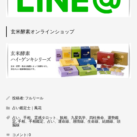
玄米酵素オンラインショップ
投稿者:
フルリール
占い鑑定士｜鳳花
占い、手相、霊感タロット、観相、九星気学、四柱推命、運勢鑑
定
,
手相、手相鑑定、占い、運命線、感情線、生命線、結婚線、頭
脳線
コメント:
0