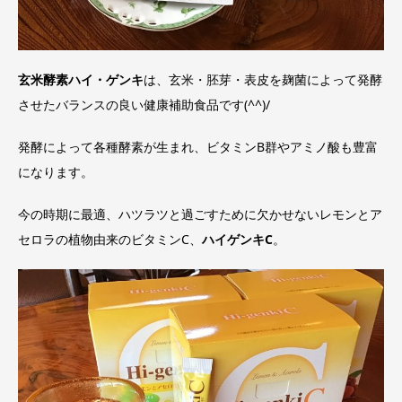
玄米酵素ハイ・ゲンキ
は、玄米・胚芽・表皮を麹菌によって発酵
させたバランスの良い健康補助食品です(^^)/
発酵によって各種酵素が生まれ、ビタミンB群やアミノ酸も豊富
になります。
今の時期に最適、ハツラツと過ごすために欠かせないレモンとア
セロラの植物由来のビタミンC、
ハイゲンキC
。