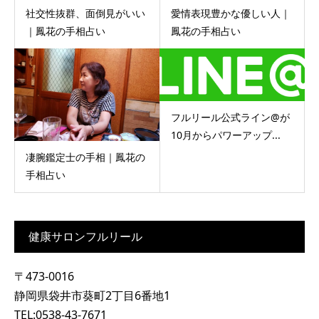
社交性抜群、面倒見がいい
愛情表現豊かな優しい人｜
｜鳳花の手相占い
鳳花の手相占い
フルリール公式ライン@が
10月からパワーアップ...
凄腕鑑定士の手相｜鳳花の
手相占い
健康サロンフルリール
〒473-0016
静岡県袋井市葵町2丁目6番地1
TEL:0538-43-7671