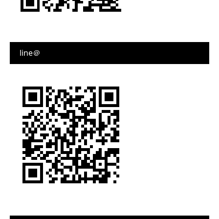
line＠