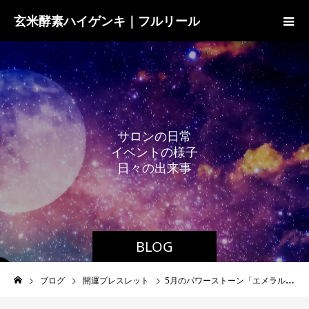
玄米酵素ハイゲンキ｜フルリール
サ
ロ
ン
の
日
常
イ
ベ
ン
ト
の
様
子
日
々
の
出
来
事
BLOG
ブログ
開運ブレスレット
5月のパワーストーン「エメラルド」