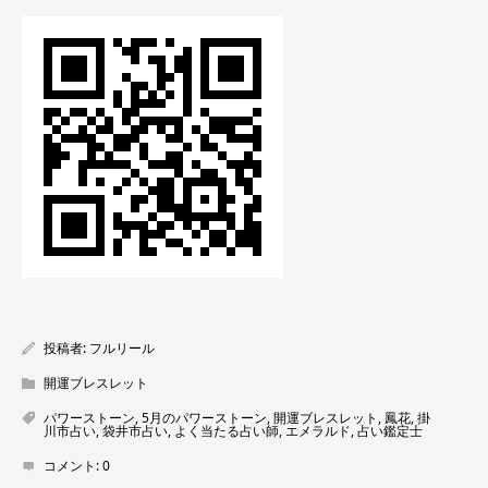
投稿者:
フルリール
開運ブレスレット
パワーストーン
,
5月のパワーストーン
,
開運ブレスレット
,
鳳花
,
掛
川市占い
,
袋井市占い
,
よく当たる占い師
,
エメラルド
,
占い鑑定士
コメント:
0