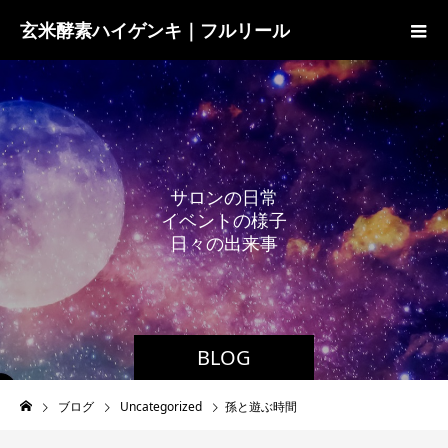
玄米酵素ハイゲンキ｜フルリール
サ
ロ
ン
の
日
常
イ
ベ
ン
ト
の
様
子
日
々
の
出
来
事
BLOG
ブログ
Uncategorized
孫と遊ぶ時間