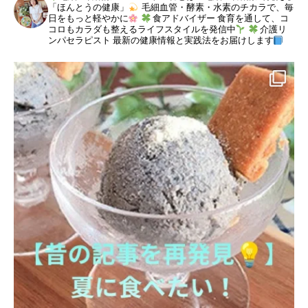
「ほんとうの健康」
毛細血管・酵素・水素のチカラで、毎
日をもっと軽やかに
食アドバイザー
食育を通して、コ
コロもカラダも整えるライフスタイルを発信中
介護リ
ンパセラピスト
最新の健康情報と実践法をお届けします