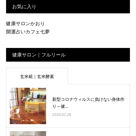
お気に入り
健康サロンかおり
開運占いカフェ七夢
健康サロン｜フルリール
玄米糀｜玄米酵素
新型コロナウィルスに負けない身体作
り～健...
2020.02.28