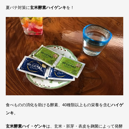
夏バテ対策に
玄米酵素ハイゲンキ
を！
食べものの消化を助ける酵素、40種類以上もの栄養を含む
ハイゲ
ンキ
。
玄米酵素ハイ・ゲンキ
は、玄米・胚芽・表皮を麹菌によって発酵