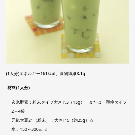
(1人分)エネルギー161kcal、食物繊維8.1g
-材料(1人分)-
玄米酵素：粉末タイプ大さじ3（15g） または 顆粒タイプ
2～4袋
元氣大豆21（粉末）：大さじ5（約25g）☆
水：150～300㏄ ☆