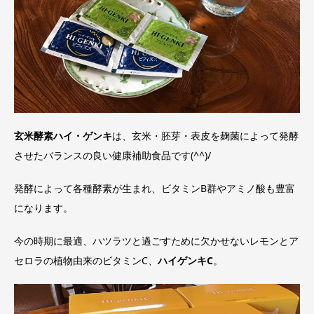
玄米酵素ハイ・ゲンキ
は、玄米・胚芽・表皮を麹菌によって発酵
させたバランスの良い健康補助食品です(^^)/
発酵によって各種酵素が生まれ、ビタミンB群やアミノ酸も豊富
になります。
今の時期に最適、ハツラツと過ごすために欠かせないレモンとア
セロラの植物由来のビタミンC、
ハイゲンキC
。