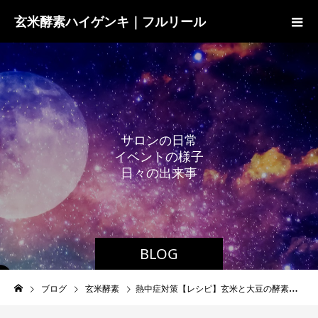
玄米酵素ハイゲンキ｜フルリール
サ
ロ
ン
の
日
常
イ
ベ
ン
ト
の
様
子
日
々
の
出
来
事
BLOG
ブログ
玄米酵素
熱中症対策【レシピ】玄米と大豆の酵素ドリンク（元氣シェイク）