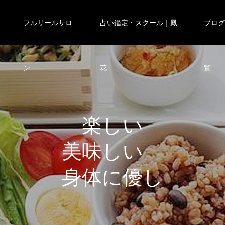
フルリールサロ
占い鑑定・スクール｜鳳
ブロ
ン
花
覧
楽
し
い
美
味
し
い
身
体
に
優
し
い
ワ
ー
ク
シ
ョ