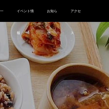
グ一
イベント情
お知ら
アクセ
報
せ
ス