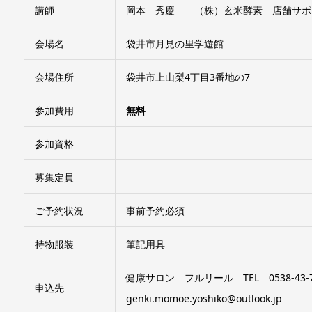
講師
岡本 秀慶 （株）玄米酵素 店舗サポ
会場名
袋井市月見の里学遊館
会場住所
袋井市上山梨4丁目3番地の7
参加費用
無料
参加資格
募集定員
ご予約状況
事前予約必須
持物服装
筆記用具
健康サロン フルリール TEL 0538-43-70
申込先
genki.momoe.yoshiko@outlook.jp