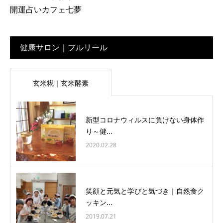
開運占いカフェ七夢
健康サロン｜フルリール
玄米糀｜玄米酵素
新型コロナウィルスに負けない身体作
り～健...
2020.02.28
笑顔と元気と学びと気づき｜自然食ク
ッキン...
2019.07.21