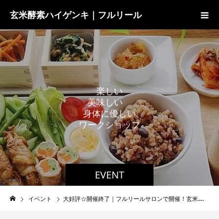
玄米酵素ハイゲンキ｜フルリール
楽
し
い
美
味
し
い
身
体
に
優
し
い
ワ
ー
ク
シ
ョ
ッ
プ
EVENT
イベント
大好評☆開催終了｜フルリールサロンで開催！玄米糀で作る、本物の味噌作り体験