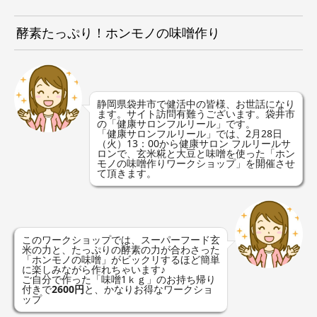
酵素たっぷり！ホンモノの味噌作り
静岡県袋井市で健活中の皆様、お世話になり
ます。サイト訪問有難うございます。袋井市
の「健康サロンフルリール」です。
「健康サロンフルリール」では、2月28日
（火）13：00から健康サロン フルリールサ
ロンで、玄米糀と大豆と味噌を使った「ホン
モノの味噌作りワークショップ」を開催させ
て頂きます。
このワークショップでは、スーパーフード玄
米の力と、たっぷりの酵素の力が合わさった
「ホンモノの味噌」がビックリするほど簡単
に楽しみながら作れちゃいます♪
ご自分で作った「味噌1ｋｇ」のお持ち帰り
付きで
2600円
と、かなりお得なワークショ
ップ