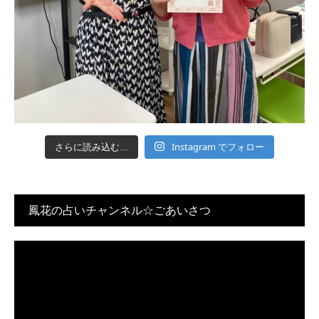
Instagram でフォロー
さらに読み込む...
鳳花の占いチャンネル☆ごあいさつ
動
画
プ
レ