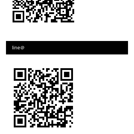
line＠