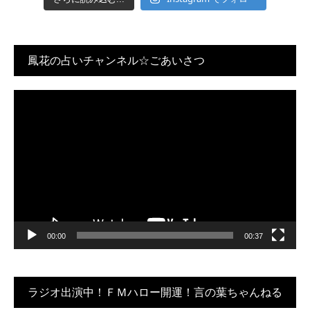
鳳花の占いチャンネル☆ごあいさつ
動
画
プ
レ
ー
ヤ
ー
00:00
00:37
ラジオ出演中！ＦＭハロー開運！言の葉ちゃんねる