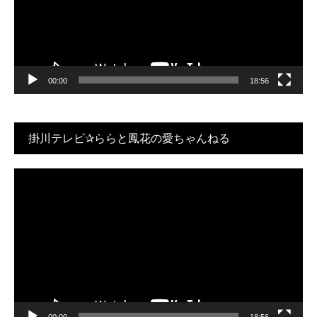
ー
ヤ
ー
00:00
18:56
掛川テレビ✰ららと鳳花の愛ちゃんねる
動
画
プ
レ
ー
ヤ
ー