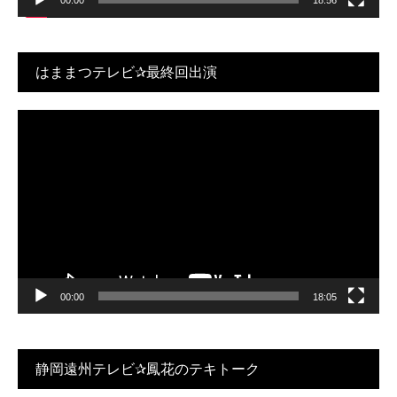
00:00
18:56
はままつテレビ✰最終回出演
動
画
プ
レ
ー
ヤ
ー
00:00
18:05
静岡遠州テレビ✰鳳花のテキトーク