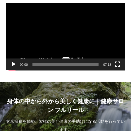
動
画
プ
レ
ー
ヤ
ー
00:00
07:13
身体の中から外から美しく健康に｜健康サロ
ン フルリール
玄米採食を勧め、皆様の美と健康の手助けになる活動を行ってい
ます。