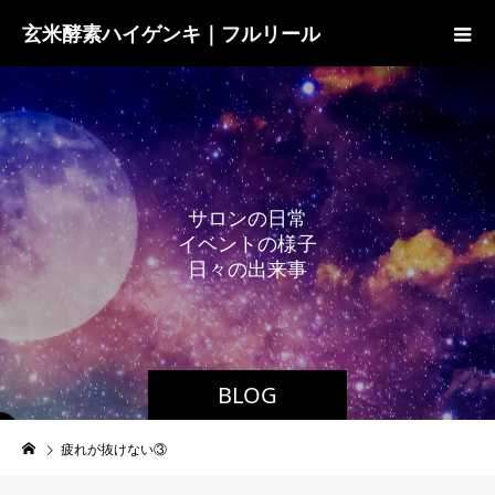
玄米酵素ハイゲンキ｜フルリール
サ
ロ
ン
の
日
常
イ
ベ
ン
ト
の
様
子
日
々
の
出
来
事
BLOG
疲れが抜けない③