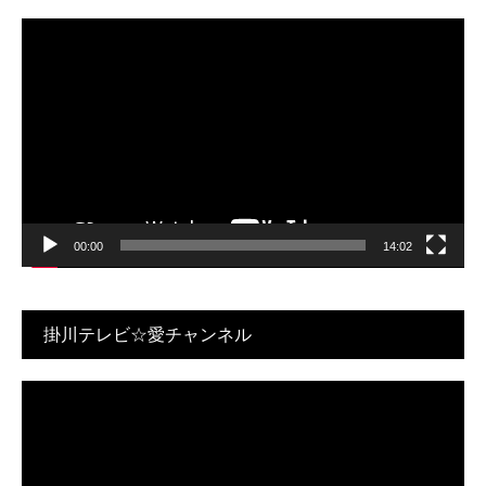
♪
動
画
プ
レ
ー
ヤ
ー
00:00
14:02
掛川テレビ☆愛チャンネル
動
画
プ
レ