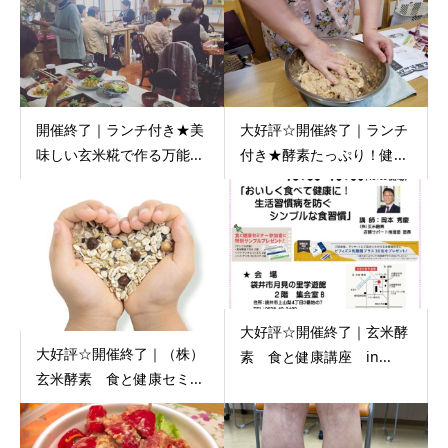
開催終了｜ランチ付き★美
大好評☆開催終了｜ランチ
味しい玄米糀で作る万能...
付き★酵素たっぷり！健...
大好評☆開催終了｜玄米酵
大好評☆開催終了｜（株）
素 食と健康講座 in...
玄米酵素 食と健康セミ...