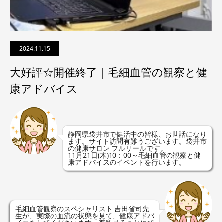
2024.11.15
大好評☆開催終了｜毛細血管の観察と健
康アドバイス
静岡県袋井市で健活中の皆様、お世話になり
ます。サイト訪問有難うございます。袋井市
の健康サロン フルリールです。
11月21日(木)10：00～毛細血管の観察と健
康アドバイスのイベントを行います。
毛細血管観察のスペシャリスト 吉田省司先
生が、実際の血流の状態を見て、健康アドバ