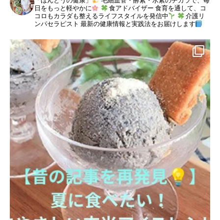
「ほんとうの健康」
毛細血管・酵素・水素のチカラで、毎
日をもっと軽やかに
食アドバイザー
食育を通して、コ
コロもカラダも整えるライフスタイルを発信中
介護リ
ンパセラピスト
最新の健康情報と実践法をお届けします