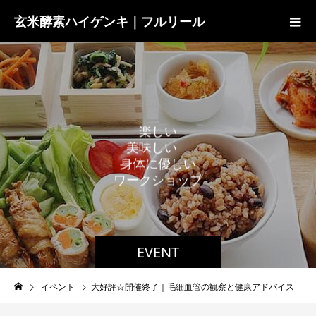
玄米酵素ハイゲンキ｜フルリール
楽
し
い
美
味
し
い
身
体
に
優
し
い
ワ
ー
ク
シ
ョ
ッ
プ
EVENT
イベント
大好評☆開催終了｜毛細血管の観察と健康アドバイス