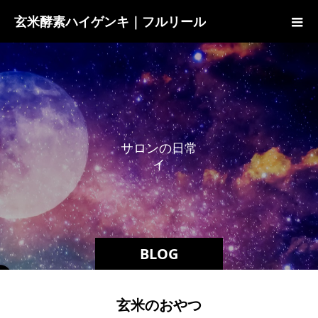
玄米酵素ハイゲンキ｜フルリール
サ
ロ
ン
の
日
常
イ
ベ
ン
BLOG
玄米のおやつ