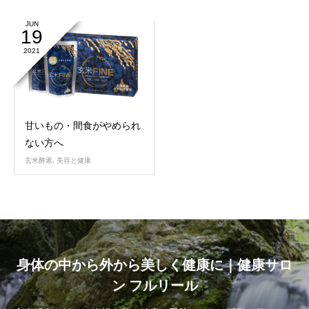
JUN
19
2021
甘いもの・間食がやめられ
ない方へ
玄米酵素
,
美容と健康
身体の中から外から美しく健康に｜健康サロ
ン フルリール