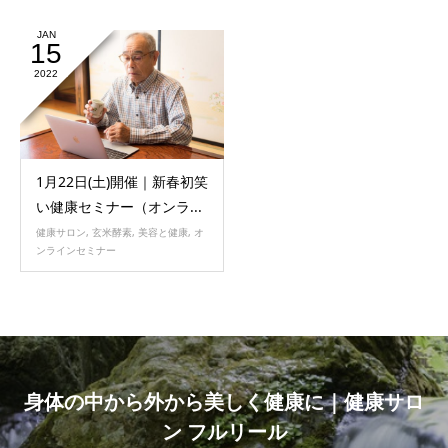
JAN
15
2022
1月22日(土)開催｜新春初笑
い健康セミナー（オンラ...
健康サロン
,
玄米酵素
,
美容と健康
,
オ
ンラインセミナー
身体の中から外から美しく健康に｜健康サロ
ン フルリール