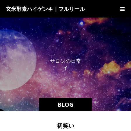
玄米酵素ハイゲンキ｜フルリール
サ
ロ
ン
の
日
常
イ
ベ
ン
BLOG
初笑い