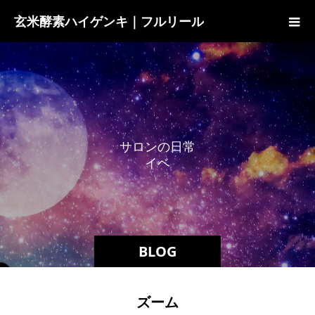
玄米酵素ハイゲンキ｜フルリール
サ
ロ
ン
の
日
常
イ
ベ
ン
ト
の
BLOG
ズーム