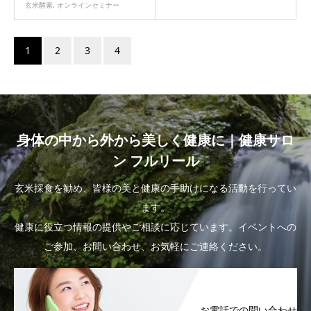
玄米酵素
,
オンラインセミナー
1
2
3
4
身体の中から外から美しく健康に｜健康サロ
ン フルリール
玄米採食を勧め、皆様の美と健康の手助けになる活動を行ってい
ます。
健康に役立つ情報の提供やご相談に応じています。イベントへの
ご参加、お問い合わせ、お気軽にご連絡ください。
お電話での問い合わせ