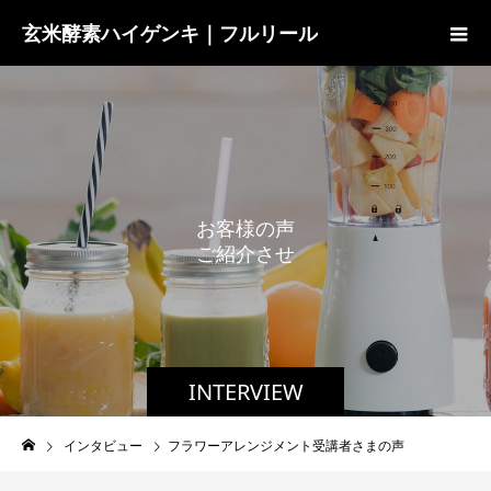
玄米酵素ハイゲンキ｜フルリール
お
客
様
の
声
ご
紹
介
さ
せ
て
頂
き
ま
す
。
INTERVIEW
インタビュー
フラワーアレンジメント受講者さまの声